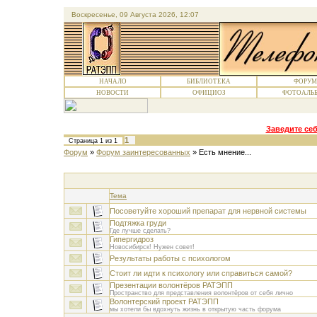
Воскресенье, 09 Августа 2026, 12:07
НАЧАЛО
БИБЛИОТЕКА
ФОРУМ
НОВОСТИ
ОФИЦИОЗ
ФОТОАЛЬ
Заведите себ
1
Страница
1
из
1
Форум
»
Форум заинтересованных
»
Есть мнение...
Тема
Посоветуйте хороший препарат для нервной системы
Подтяжка груди
Где лучше сделать?
Гипергидроз
Новосибирск! Нужен совет!
Результаты работы с психологом
Стоит ли идти к психологу или справиться самой?
Презентации волонтёров РАТЭПП
Пространство для представления волонтёров от себя лично
Волонтерский проект РАТЭПП
мы хотели бы вдохнуть жизнь в открытую часть форума