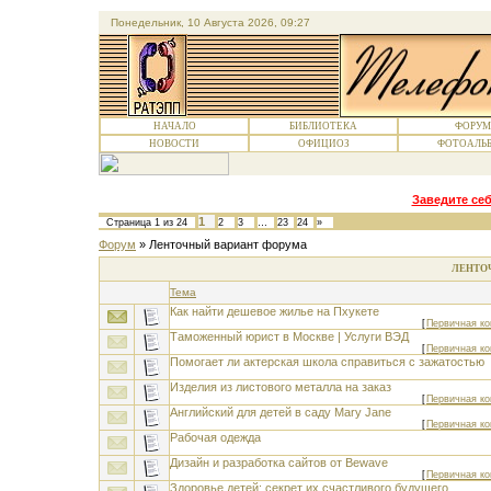
Понедельник, 10 Августа 2026, 09:27
НАЧАЛО
БИБЛИОТЕКА
ФОРУМ
НОВОСТИ
ОФИЦИОЗ
ФОТОАЛЬ
Заведите себ
1
Страница
1
из
24
2
3
…
23
24
»
Форум
»
Ленточный вариант форума
ЛЕНТО
Тема
Как найти дешевое жилье на Пхукете
[
Первичная ко
Таможенный юрист в Москве | Услуги ВЭД
[
Первичная ко
Помогает ли актерская школа справиться с зажатостью
Изделия из листового металла на заказ
[
Первичная ко
Английский для детей в саду Mary Jane
[
Первичная ко
Рабочая одежда
Дизайн и разработка сайтов от Bewave
[
Первичная ко
Здоровье детей: секрет их счастливого будущего