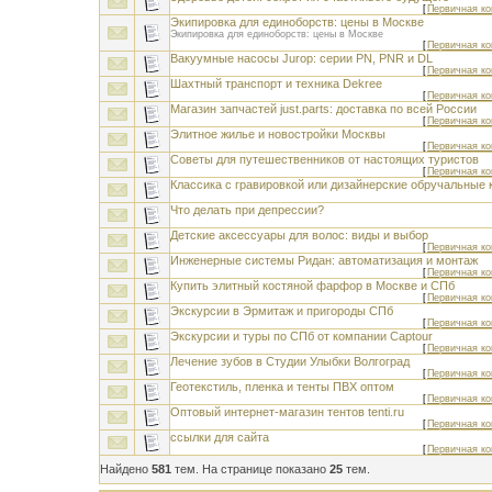
[
Первичная ко
Экипировка для единоборств: цены в Москве
Экипировка для единоборств: цены в Москве
[
Первичная ко
Вакуумные насосы Jurop: серии PN, PNR и DL
[
Первичная ко
Шахтный транспорт и техника Dekree
[
Первичная ко
Магазин запчастей just.parts: доставка по всей России
[
Первичная ко
Элитное жилье и новостройки Москвы
[
Первичная ко
Советы для путешественников от настоящих туристов
[
Первичная ко
Классика с гравировкой или дизайнерские обручальные 
Что делать при депрессии?
Детские аксессуары для волос: виды и выбор
[
Первичная ко
Инженерные системы Ридан: автоматизация и монтаж
[
Первичная ко
Купить элитный костяной фарфор в Москве и СПб
[
Первичная ко
Экскурсии в Эрмитаж и пригороды СПб
[
Первичная ко
Экскурсии и туры по СПб от компании Captour
[
Первичная ко
Лечение зубов в Студии Улыбки Волгоград
[
Первичная ко
Геотекстиль, пленка и тенты ПВХ оптом
[
Первичная ко
Оптовый интернет-магазин тентов tenti.ru
[
Первичная ко
ссылки для сайта
[
Первичная ко
Найдено
581
тем. На странице показано
25
тем.