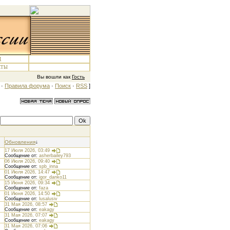
Д
КТЫ
Вы вошли как
Гость
·
Правила форума
·
Поиск
·
RSS
]
Обновления
↓
17 Июля 2026, 03:49
Сообщение от:
asherbailey793
06 Июля 2026, 09:40
Сообщение от:
spb_inna
01 Июля 2026, 14:47
Сообщение от:
igor_danko11
15 Июня 2026, 09:34
Сообщение от:
faza
01 Июня 2026, 14:50
Сообщение от:
lusalusiv
31 Мая 2026, 08:57
Сообщение от:
eakagy
31 Мая 2026, 07:07
Сообщение от:
eakagy
31 Мая 2026, 07:06