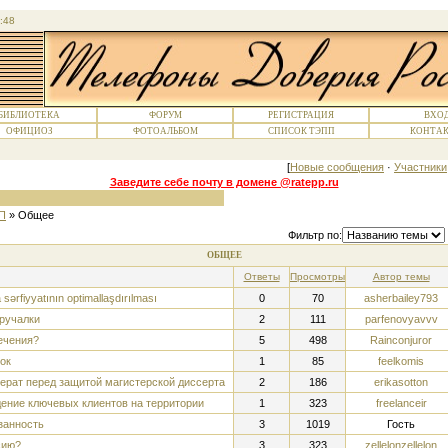
:48
БИБЛИОТЕКА
ФОРУМ
РЕГИСТРАЦИЯ
ВХО
ОФИЦИОЗ
ФОТОАЛЬБОМ
СПИСОК ТЭПП
КОНТА
[
Новые сообщения
·
Участники
Заведите себе почту в домене @ratepp.ru
П
»
Общее
Фильтр по:
ОБЩЕЕ
Ответы
Просмотры
Автор темы
 sərfiyyatının optimallaşdırılması
0
70
asherbailey793
ручалки
2
111
parfenovyavvv
лечения?
5
498
Rainconjuror
ок
1
85
feelkomis
ферат перед защитой магистерской диссерта
2
186
erikasotton
ение ключевых клиентов на территории
1
323
freelanceir
занность
3
1019
Гость
сию?
3
323
zellelonzellelon