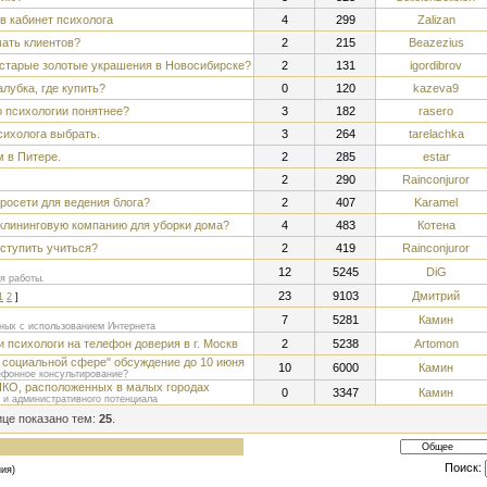
в кабинет психолога
4
299
Zalizan
мать клиентов?
2
215
Beazezius
 старые золотые украшения в Новосибирске?
2
131
igordibrov
лубка, где купить?
0
120
kazeva9
о психологии понятнее?
3
182
rasero
сихолога выбрать.
3
264
tarelachka
м в Питере.
2
285
estar
2
290
Rainconjuror
росети для ведения блога?
2
407
Karamel
 клининговую компанию для уборки дома?
4
483
Котена
оступить учиться?
2
419
Rainconjuror
12
5245
DiG
я работы.
23
9103
Дмитрий
1
2
]
7
5281
Камин
ных с использованием Интернета
 психологи на телефон доверия в г. Москв
2
5238
Artomon
в социальной сфере" обсуждение до 10 июня
10
6000
Камин
ефонное консультирование?
НКО, расположенных в малых городах
0
3347
Камин
о и административного потенциала
ице показано тем:
25
.
Поиск:
ия)