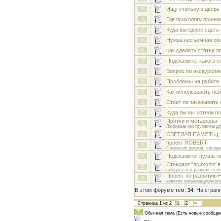
Ищу стильную дверь 
Где психологу прини
Куда выгоднее сдать
Нужна несъемная опа
Как сделать статьи п
Подскажите, какого п
Вопрос по экскурсия
Проблемы на работе
Как использовать ней
Стоит ли заказывать
Куда бы вы хотели п
Притчи и метафоры
Любимые инструменты дл
СВЕТЛАЯ ПАМЯТЬ
[
проект ROBERT
Снижение рисков, связан
Подскажите, нужны ли
Cтандарт "психолог 
нуждается в разделе тел
Проект по развитию 
азвитие организационног
В этом форуме тем:
34
. На стран
1
Страница
1
из
2
2
»
Обычная тема (Есть новые сообщен