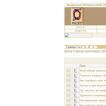
Воскресенье, 09 Августа 2026, 10
НАЧАЛО
НОВОСТИ
1
Страница
1
из
2
2
»
Форум
»
форум сотрудников ТЭП
Тема
Mobil tətbiqdə batareya
Помогите выбрать об
Как подобрать курс 
Запчасти для форсун
Где заказать авторе
Удаленное сопровожд
Ненормальная привя
Как победить депрес