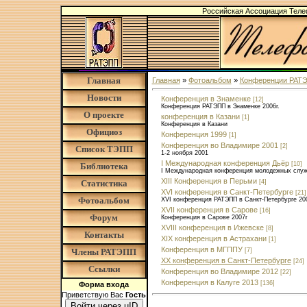
Российская Ассоциация Тел
Главная
Главная
»
Фотоальбом
»
Конференции РАТ
Новости
Конференция в Знаменке
[12]
Конференция РАТЭПП в Знаменке 2006г.
О проекте
конференция в Казани
[1]
Конференция в Казани
Официоз
Конференция 1999
[1]
Конференция во Владимире 2001
[2]
Список ТЭПП
1-2 ноября 2001
I Международная конференция Дьёр
[10]
Библиотека
I Международная конференция молодежных служб
XIII Конференция в Перьми
Статистика
[4]
XVI конференция в Санкт-Петербурге
[21]
Фотоальбом
XVI конференция РАТЭПП в Санкт-Петербурге 20
XVII конференция в Сарове
[16]
Форум
Конференция в Сарове 2007г
XVIII конференция в Ижевске
[8]
Контакты
XIX конференция в Астрахани
[1]
Конференция в МГППУ
Члены РАТЭПП
[7]
XX конференция в Санкт-Петербурге
[24]
Ссылки
Конференция во Владимире 2012
[22]
Конференция в Калуге 2013
[136]
Форма входа
Приветствую Вас
Гость
Войти через uID