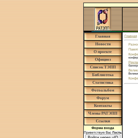
Главная
Главная
Новости
Разно
Памят
О проекте
Конфе
конфер
Официоз
Рекл
баннер
Список ТЭПП
Велик
Велики
Библиотека
Конфе
Статистика
Фотоальбом
Форум
Контакты
Члены РАТЭПП
Ссылки
Форма входа
Приветствую Вас
Гость
Войти через uID