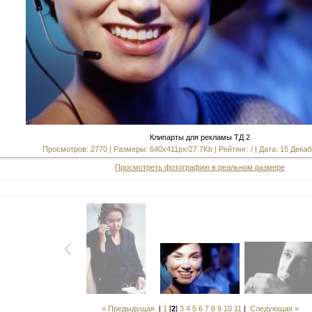
Клипарты для рекламы ТД 2
Просмотров: 2770 | Размеры: 640x411px/27.7Kb | Рейтинг: / | Дата: 15 Декаб
Просмотреть фотографию в реальном размере
« Предыдущая
|
1
[
2
]
3
4
5
6
7
8
9
10
11
|
Следующая »