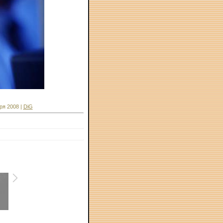
ря 2008 |
DiG