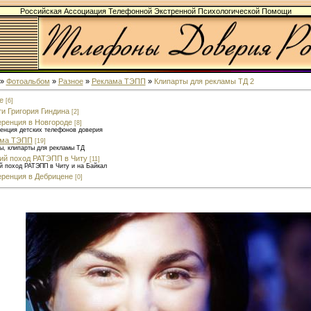
Российская Ассоциация Телефонной Экстренной Психологической Помощи
»
Фотоальбом
»
Разное
»
Реклама ТЭПП
»
Клипарты для рекламы ТД 2
е
[6]
и Григория Гиндина
[2]
ренция в Новгороде
[8]
енция детских телефонов доверия
ама ТЭПП
[19]
ы, клипарты для рекламы ТД
ий поход РАТЭПП в Читу
[11]
й поход РАТЭПП в Читу и на Байкал
ренция в Дебрицене
[0]