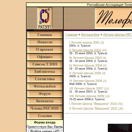
Российская Ассоциация Тел
Главная
Главная
»
Фотоальбом
»
Летние Школы РА
Новости
I Летняя школа 2001
[0]
2001г. (г. Туапсе)
О проекте
II Летняя Школа 2002
[45]
19 - 25 июня 2002г. (г. Туапсе)
Официоз
III Летняя Школа 2003
[9]
18 - 24 июня 2003г. (г. Туапсе)
Список ТЭПП
IV Летняя Школа 2004
[0]
19 - 25 июня 2004г. (г. Туапсе)
Библиотека
V Летняя Школа 2005
[0]
2005г. (г. Туапсе)
Статистика
VI Летняя Школа 2006
[3]
Май 2006г. (г. Туапсе)
Фотоальбом
VII Летняя Школа 2007
[13]
21 - 30 июня 2007г. (г. Туапсе)
Форум
VIII Летняя Школа 2009
[14]
15-25 июня 2009г.(г. Туапсе)
Контакты
I Летняя Школа "Вершина" 2010
[50]
Члены РАТЭПП
II Летняя Школа "Вершина" 2011
[30]
Ссылки
Форма входа
Приветствую Вас
Гость
Войти через uID