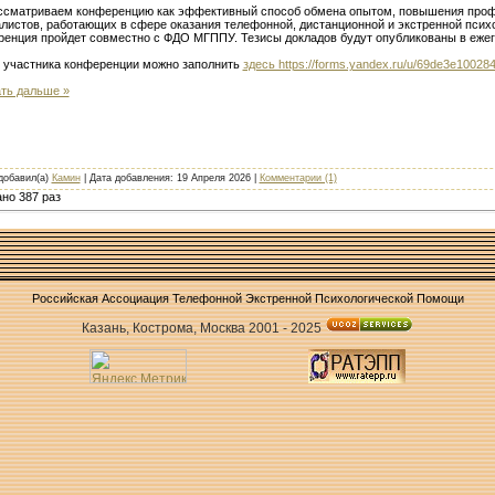
ссматриваем конференцию как эффективный способ обмена опытом, повышения проф
листов, работающих в сфере оказания телефонной, дистанционной и экстренной псих
енция пройдет совместно с ФДО МГППУ. Тезисы докладов будут опубликованы в еже
 участника конференции можно заполнить
здесь https://forms.yandex.ru/u/69de3e100284
ть дальше »
добавил(а)
Камин
| Дата добавления:
19 Апреля 2026
|
Комментарии (1)
но 387 раз
Российская Ассоциация Телефонной Экстренной Психологической Помощи
Казань, Кострома, Москва 2001 - 2025