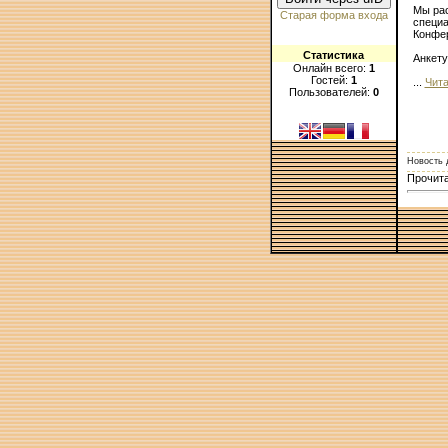
Мы ра
Старая форма входа
специа
Конфер
Статистика
Анкету
Онлайн всего:
1
Гостей:
1
...
Чита
Пользователей:
0
Новость 
Прочита