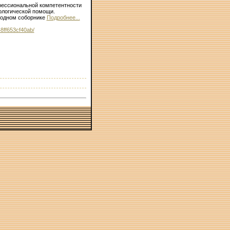
ессиональной компетентности
ологической помощи.
годном соборнике
Подробнее...
8ff653cf40ab/