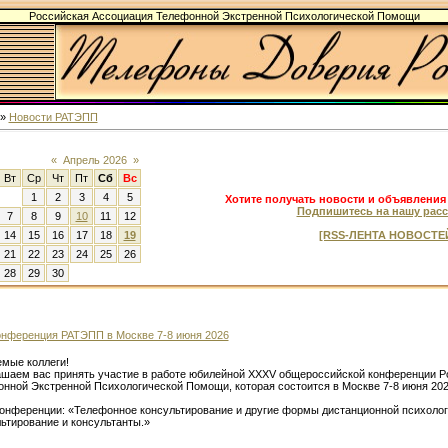
Российская Ассоциация Телефонной Экстренной Психологической Помощи
»
Новости РАТЭПП
«
Апрель 2026
»
Вт
Ср
Чт
Пт
Сб
Вс
1
2
3
4
5
Хотите получать новости и объявления
Подпишитесь на нашу расс
7
8
9
10
11
12
14
15
16
17
18
19
[RSS-ЛЕНТА НОВОСТЕ
21
22
23
24
25
26
28
29
30
нференция РАТЭПП в Москве 7-8 июня 2026
мые коллеги!
шаем вас принять участие в работе юбилейной ХХХV общероссийской конференции Р
нной Экстренной Психологической Помощи, которая состоится в Москве 7-8 июня 202
онференции: «Телефонное консультирование и другие формы дистанционной психоло
ьтирование и консультанты.»