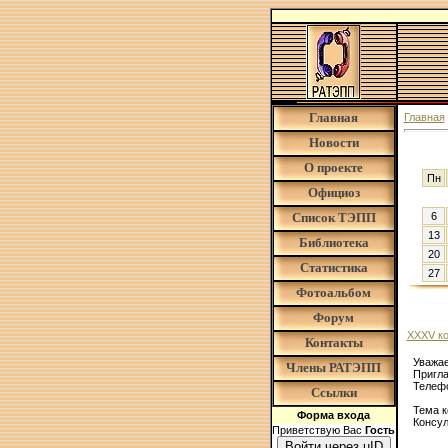
Главная
Главная
Новости
О проекте
Пн
Официоз
Список ТЭПП
6
13
Библиотека
20
Статистика
27
Фотоальбом
Форум
ХХХV ко
Контакты
Уважае
Члены РАТЭПП
Пригла
Телефо
Ссылки
Тема к
Форма входа
Консул
Приветствую Вас
Гость
Войти через uID