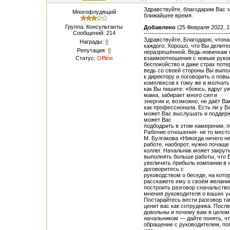
Здравствуйте, благодарим Вас з
Многофлудящий
ближайшее время.
Группа: Консультанты
Добавлено
(25 Февраля 2022, 1
Сообщений:
214
------------------------------------------
Здравствуйте. Благодарю, чтона
Награды:
0
каждого. Хорошо, что Вы делит
Репутация:
0
неразрешённой. Ведь новичкам о
Статус:
Offline
взаимоотношения с новым руков
беспокойство и даже страх поте
ведь со своей стороны Вы выпол
к директору и поговорить о пов
комплексов к тому же и молчать
как Вы пишите: «боюсь, вдруг у
мама, забирает много сил и
энергии и, возможно, не даёт В
как профессионала. Есть ли у В
может Вас выслушать и поддержа
может Вас
подбодрить в этом намерении, п
Рабочие отношения- не то место
М. Булгакова «Никогда ничего н
работе, наоборот, нужно почаще
коллег. Начальник может закрути
выполнять больше работы, что 
увеличить прибыль компании в н
договоритесь с
руководством о беседе, на кото
расскажете ему о своём желани
построить разговор сначальство
мнения руководителя о ваших ус
Постарайтесь вести разговор та
ценит вас как сотрудника. Посл
довольны и почему вам в целом 
начальником — дайте понять, ч
обращение с руководителем, по