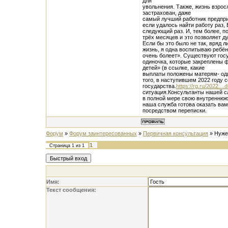
для
увольнения. Также, жизнь взрос
застрахован, даже
самый лучший работник предприя
если удалось найти работу раз,
следующий раз. И, тем более, п
трёх месяцев и это позволяет д
Если бы это было не так, вряд л
жизнь, я одна воспитываю ребё
очень болеет». Существуют госу
одиночка, которые закреплены
детей» (в ссылке, какие
выплаты положены матерям- од
того, в наступившем 2022 году 
государства.
https://rg.ru/2022....
ситуация.Консультанты нашей с
в полной мере свою внутреннюю
наша служба готова оказать ва
посредством переписки.
Форум
»
Форум заинтересованных
»
Первичная консультация
»
Нуже
1
Страница
1
из
1
Имя:
Текст сообщения: