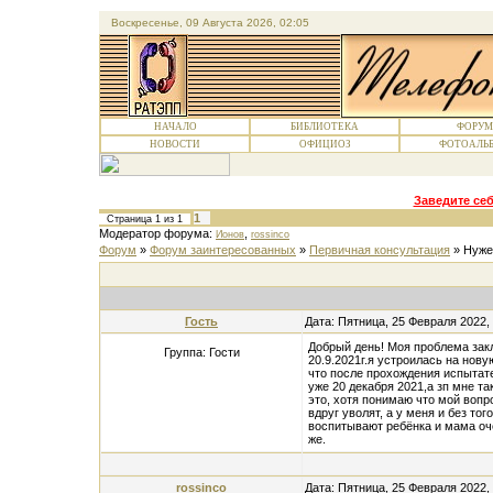
Воскресенье, 09 Августа 2026, 02:05
НАЧАЛО
БИБЛИОТЕКА
ФОРУМ
НОВОСТИ
ОФИЦИОЗ
ФОТОАЛЬ
Заведите себ
1
Страница
1
из
1
Модератор форума:
,
Ионов
rossinco
Форум
»
Форум заинтересованных
»
Первичная консультация
»
Нуже
Гость
Дата: Пятница, 25 Февраля 2022,
Добрый день! Моя проблема за
Группа: Гости
20.9.2021г.я устроилась на нову
что после прохождения испытате
уже 20 декабря 2021,а зп мне та
это, хотя понимаю что мой вопр
вдруг уволят, а у меня и без то
воспитывают ребёнка и мама оче
же.
rossinco
Дата: Пятница, 25 Февраля 2022,