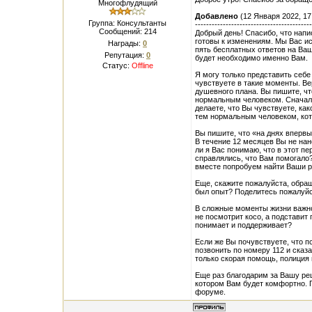
Многофлудящий
Добавлено
(12 Января 2022, 17
Группа: Консультанты
------------------------------------------
Сообщений:
214
Добрый день! Спасибо, что напи
готовы к изменениям. Мы Вас и
Награды:
0
пять бесплатных ответов на Ваш
Репутация:
0
будет необходимо именно Вам.
Статус:
Offline
Я могу только представить себе
чувствуете в такие моменты. Вер
душевного плана. Вы пишите, ч
нормальным человеком. Сначала
делаете, что Вы чувствуете, как
тем нормальным человеком, кот
Вы пишите, что «на днях впервые
В течение 12 месяцев Вы не на
ли я Вас понимаю, что в этот п
справлялись, что Вам помогало
вместе попробуем найти Ваши р
Еще, скажите пожалуйста, обра
был опыт? Поделитесь пожалуйс
В сложные моменты жизни важно 
не посмотрит косо, а подставит
понимает и поддерживает?
Если же Вы почувствуете, что 
позвонить по номеру 112 и сказ
только скорая помощь, полиция и
Еще раз благодарим за Вашу ре
котором Вам будет комфортно. П
форуме.