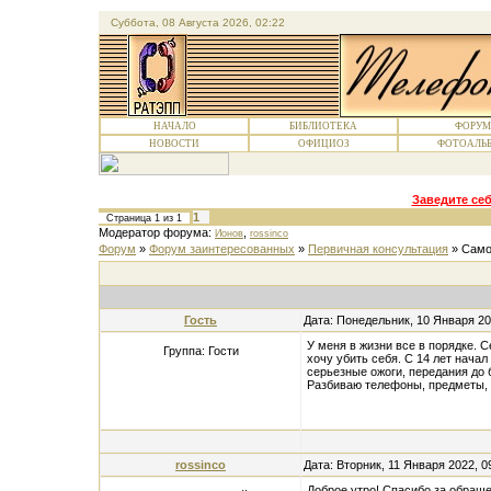
Суббота, 08 Августа 2026, 02:22
НАЧАЛО
БИБЛИОТЕКА
ФОРУМ
НОВОСТИ
ОФИЦИОЗ
ФОТОАЛЬ
Заведите себ
1
Страница
1
из
1
Модератор форума:
,
Ионов
rossinco
Форум
»
Форум заинтересованных
»
Первичная консультация
»
Само
Гость
Дата: Понедельник, 10 Января 20
У меня в жизни все в порядке. 
Группа: Гости
хочу убить себя. С 14 лет нач
серьезные ожоги, передания до 
Разбиваю телефоны, предметы, 
rossinco
Дата: Вторник, 11 Января 2022, 
Доброе утро! Спасибо за обраще