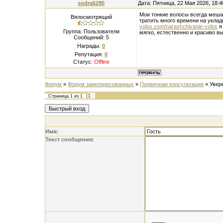
sodra6290
Дата: Пятница, 22 Мая 2026, 18:
Мои тонкие волосы всегда мешал
Вялосмотрящий
тратить много времени на уклад
volos.com/narashchivanie-volos
я
Группа: Пользователи
мягко, естественно и красиво вы
Сообщений:
5
Награды:
0
Репутация:
0
Статус:
Offline
Форум
»
Форум заинтересованных
»
Первичная консультация
»
Увер
1
Страница
1
из
1
Имя:
Текст сообщения: