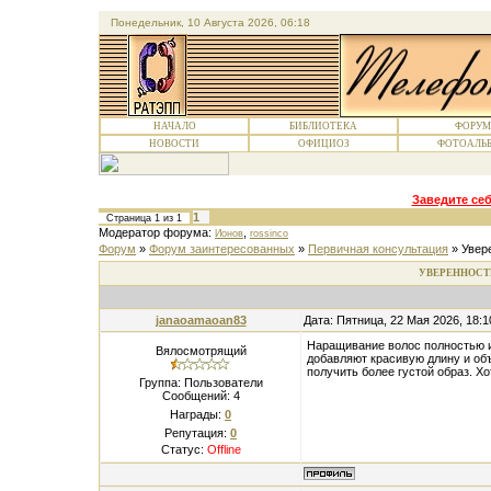
Понедельник, 10 Августа 2026, 06:18
НАЧАЛО
БИБЛИОТЕКА
ФОРУМ
НОВОСТИ
ОФИЦИОЗ
ФОТОАЛЬ
Заведите себ
1
Страница
1
из
1
Модератор форума:
,
Ионов
rossinco
Форум
»
Форум заинтересованных
»
Первичная консультация
»
Увер
УВЕРЕННОСТ
janaoamaoan83
Дата: Пятница, 22 Мая 2026, 18:
Наращивание волос полностью и
Вялосмотрящий
добавляют красивую длину и объ
получить более густой образ. Х
Группа: Пользователи
Сообщений:
4
Награды:
0
Репутация:
0
Статус:
Offline