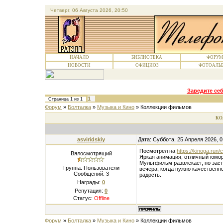
Четверг, 06 Августа 2026, 20:50
НАЧАЛО
БИБЛИОТЕКА
ФОРУМ
НОВОСТИ
ОФИЦИОЗ
ФОТОАЛЬ
Заведите себ
1
Страница
1
из
1
Форум
»
Болталка
»
Музыка и Кино
»
Коллекции фильмов
КО
asviridskiy
Дата: Суббота, 25 Апреля 2026, 
Посмотрел на
https://kinoga.run/c
Вялосмотрящий
Яркая анимация, отличный юмор
Мультфильм развлекает, но зас
Группа: Пользователи
вечера, когда нужно качественн
Сообщений:
3
радость.
Награды:
0
Репутация:
0
Статус:
Offline
Форум
»
Болталка
»
Музыка и Кино
»
Коллекции фильмов