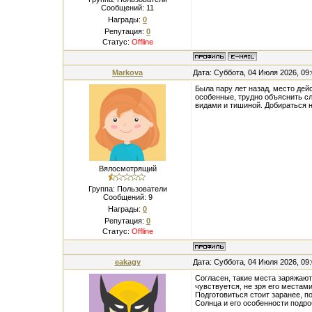
Сообщений:
11
Награды:
0
Репутация:
0
Статус:
Offline
Markova
Дата: Суббота, 04 Июля 2026, 09
Была пару лет назад, место дей
особенные, трудно объяснить сл
видами и тишиной. Добираться н
Вялосмотрящий
Группа: Пользователи
Сообщений:
9
Награды:
0
Репутация:
0
Статус:
Offline
eakagy
Дата: Суббота, 04 Июля 2026, 09
Согласен, такие места заряжаю
чувствуется, не зря его местам
Подготовиться стоит заранее, п
Солнца и его особенности подро