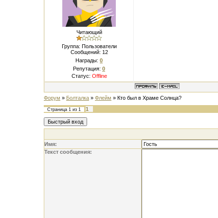
Читающий
Группа: Пользователи
Сообщений:
12
Награды:
0
Репутация:
0
Статус:
Offline
Форум
»
Болталка
»
Флейм
»
Кто был в Храме Солнца?
1
Страница
1
из
1
Имя:
Текст сообщения: