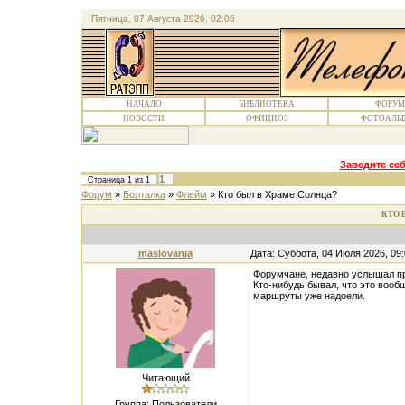
Пятница, 07 Августа 2026, 02:06
НАЧАЛО
БИБЛИОТЕКА
ФОРУМ
НОВОСТИ
ОФИЦИОЗ
ФОТОАЛЬ
Заведите себ
1
Страница
1
из
1
Форум
»
Болталка
»
Флейм
»
Кто был в Храме Солнца?
КТО 
maslovanja
Дата: Суббота, 04 Июля 2026, 09
Форумчане, недавно услышал пр
Кто-нибудь бывал, что это вооб
маршруты уже надоели.
Читающий
Группа: Пользователи