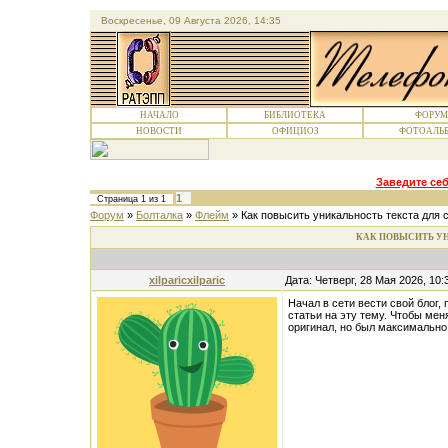
Воскресенье, 09 Августа 2026, 14:35
НАЧАЛО
БИБЛИОТЕКА
ФОРУМ
НОВОСТИ
ОФИЦИОЗ
ФОТОАЛЬ
Заведите себ
1
Страница
1
из
1
Форум
»
Болталка
»
Флейм
»
Как повысить уникальность текста для 
КАК ПОВЫСИТЬ УН
xilparicxilparic
Дата: Четверг, 28 Мая 2026, 10
Начал в сети вести свой блог
статьи на эту тему. Чтобы мен
оригинал, но был максимально