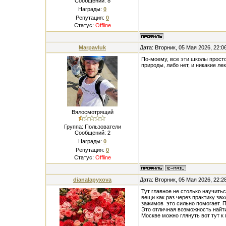
Сообщений:
8
Награды:
0
Репутация:
0
Статус:
Offline
Marpavluk
Дата: Вторник, 05 Мая 2026, 22:
По-моему, все эти школы просто
природы, либо нет, и никакие л
Вялосмотрящий
Группа: Пользователи
Сообщений:
2
Награды:
0
Репутация:
0
Статус:
Offline
dianalapyxova
Дата: Вторник, 05 Мая 2026, 22:
Тут главное не столько научить
вещи как раз через практику зах
зажимов это сильно помогает. П
Это отличная возможность найт
Москве можно глянуть вот тут 