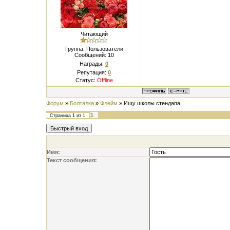
Читающий
Группа: Пользователи
Сообщений:
10
Награды:
0
Репутация:
0
Статус:
Offline
Форум
»
Болталка
»
Флейм
»
Ищу школы стендапа
1
Страница
1
из
1
Имя:
Текст сообщения: