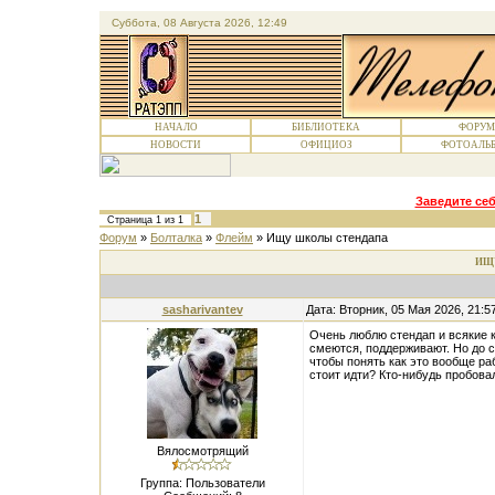
Суббота, 08 Августа 2026, 12:49
НАЧАЛО
БИБЛИОТЕКА
ФОРУМ
НОВОСТИ
ОФИЦИОЗ
ФОТОАЛЬ
Заведите себ
1
Страница
1
из
1
Форум
»
Болталка
»
Флейм
»
Ищу школы стендапа
ИЩ
sasharivantev
Дата: Вторник, 05 Мая 2026, 21:
Очень люблю стендап и всякие 
смеются, поддерживают. Но до с
чтобы понять как это вообще ра
стоит идти? Кто-нибудь пробова
Вялосмотрящий
Группа: Пользователи