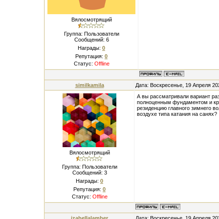
Вялосмотрящий
Группа: Пользователи
Сообщений:
6
Награды:
0
Репутация:
0
Статус:
Offline
similkamila
Дата: Воскресенье, 19 Апреля 20
А вы рассматривали вариант ра
полноценным фундаментом и кр
резиденцию главного зимнего в
воздухе типа катания на санях?
Вялосмотрящий
Группа: Пользователи
Сообщений:
3
Награды:
0
Репутация:
0
Статус:
Offline
izabellalamber
Дата: Воскресенье, 19 Апреля 20