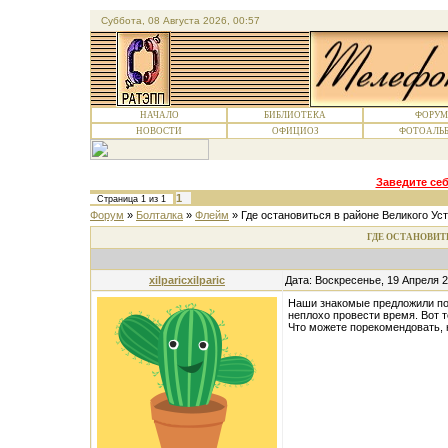
Суббота, 08 Августа 2026, 00:57
НАЧАЛО
БИБЛИОТЕКА
ФОРУМ
НОВОСТИ
ОФИЦИОЗ
ФОТОАЛЬ
Заведите себ
1
Страница
1
из
1
Форум
»
Болталка
»
Флейм
»
Где остановиться в районе Великого Ус
ГДЕ ОСТАНОВИТ
xilparicxilparic
Дата: Воскресенье, 19 Апреля 
Наши знакомые предложили пое
неплохо провести время. Вот 
Что можете порекомендовать, 