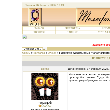
Пятница, 07 Августа 2026, 19:19
НАЧАЛО
БИБЛИОТЕКА
ФОРУМ
НОВОСТИ
ОФИЦИОЗ
ФОТОАЛЬ
Заведите себ
1
Страница
1
из
1
Форум
»
Болталка
»
Флейм
»
Планирую сделать ремонт апартаменто
ПЛАНИРУЮ СД
Boriss
Дата: Вторник, 17 Февраля 2026,
Хочу заняться ремонтом апартам
проводкой и стенами. С другой 
лучше сразу обращаться к мас
Читающий
Группа: Пользователи