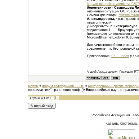
«Семья»
г.Тюмень
1 учебный к
http://m.mirapolis.ru/m/miravr/93
беременности»
Свиридова Лю
жизненной ситуации ОО «За жи
Ссылка для входа:
http://m.mira
Александровна,
к.п.н., доцен
педагогический
университет»,
г. Екатеринбург
подключения:1. Браузерс уста
(рекомендуется последняя акту
MicrosoftInternetExplorer 9, 10 ив
Для качественной связи желате
соединение, т.к. беспроводн
Ю.Ю. Де
Прикрепления:
97___.docx
(17.5 
Андрей Александрович -Президент РА
Форум
»
форум сотрудников ТЭПП
»
Конференции и другие меропр
профилактики" трансляция конф.
(V Всероссийская научно-практиче
1
Страница
1
из
1
Российская Ассоциация Тел
Казань, Кострома,