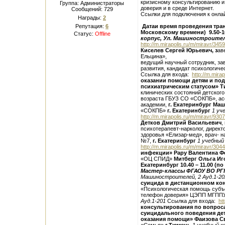
кризисному консультированию и
Группа: Администраторы
доверия и в среде Интернет.
Сообщений:
729
Ссылки для подключения к онла
Награды:
2
Репутация:
6
Датаи время проведения трансл
Московскому времени)
9.50-
Статус:
Offline
корпус, Ул. Машиностроител
http://m.mirapolis.ru/m/miravr/34
Киселев Сергей Юрьевич, з
ав
Ельцина»,
ведущий научный сотрудник, за
развития, кандидат психологиче
Ссылка для входа:
http://m.mira
оказании помощи детям и под
психиатрическим статусом»
Т
клинических состояний детского
возраста ГБУЗ СО «СОКПБ», ас
академии,
г. Екатеринбург
Маш
«СОКПБ»
г. Екатеринбург
1 уч
http://m.mirapolis.ru/m/miravr/93
Детков Дмитрий Васильевич
,
психотерапевт-нарколог, директ
здоровья «Елизар-мед», врач- 
№7,
г. Екатеринбург
1 учебный
http://m.mirapolis.ru/m/miravr/30
инфекции»
Рару Валентина Ф
«ОЦ СПИД»
Митберг Ольга Иг
Екатеринбург
10.40 – 11.00 (
Мастер-классы
ФГАОУ ВО РГП
Машиностроителей, 2
Ауд.1-20
суицида в дистанционном ко
«Психологическая помощь субъе
телефон доверия» ЦЭПП МГППУ
Ауд.1-201
Ссылка для входа:
ht
консультирования по вопрос
суицидального поведения де
оказания помощи»
Фаизова С