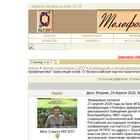
Суббота, 08 Августа 2026, 17:15
НАЧАЛО
БИБЛИОТЕКА
ФОРУМ
НОВОСТИ
ОФИЦИОЗ
ФОТОАЛЬ
Заведите себ
1
Страница
1
из
1
Форум
»
форум сотрудников ТЭПП
»
Конференции и другие меропр
профилактики" трансляция конф.
(V Всероссийская научно-практиче
"ТЕЛЕФОН ДОВЕРИЯ: ТЕХН
Камин
Дата: Вторник, 24 Апреля 2018, 
Уважаемые коллеги!
27 апреля 2018 года на базе Ф
конференция «Телефон доверия:
рискованного поведения детей 
Екатеринбурга, МБУ «Центр
социально-психологической по
Российская ассоциация телефо
конференции состоится 27 апре
центре РГППУ по адресу г. Екат
Мозг Совета РАТЭПП
классов (все с онлайн трансляц
актуальным тематикам профилак