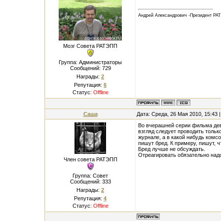
Андрей Александрович -Президент РА
Мозг Совета РАТЭПП
Группа: Администраторы
Сообщений:
729
Награды:
2
Репутация:
6
Статус:
Offline
Саша
Дата: Среда, 26 Мая 2010, 15:43
Во вчерашней серии фильма дев
взгляд следует проводить толь
журнале, а в какой нибудь комсо
пишут бред. К примеру, пишут, 
Бред лучше не обсуждать.
Отреагировать обязательно надо
Член совета РАТЭПП
Группа: Совет
Сообщений:
333
Награды:
2
Репутация:
4
Статус:
Offline