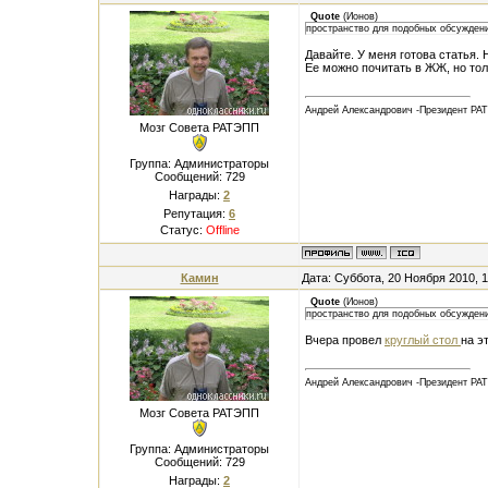
Quote
(
Ионов
)
пространство для подобных обсужден
Давайте. У меня готова статья. 
Ее можно почитать в ЖЖ, но то
Андрей Александрович -Президент РА
Мозг Совета РАТЭПП
Группа: Администраторы
Сообщений:
729
Награды:
2
Репутация:
6
Статус:
Offline
Камин
Дата: Суббота, 20 Ноября 2010, 
Quote
(
Ионов
)
пространство для подобных обсужден
Вчера провел
круглый стол
на э
Андрей Александрович -Президент РА
Мозг Совета РАТЭПП
Группа: Администраторы
Сообщений:
729
Награды:
2