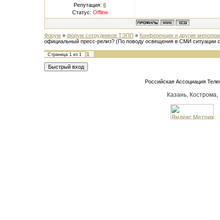
Репутация:
6
Статус:
Offline
Форум
»
форум сотрудников ТЭПП
»
Конференции и другие меропр
официальный пресс-релиз?
(По поводу освещения в СМИ ситуации с
1
Страница
1
из
1
Российская Ассоциация Тел
Казань, Кострома,