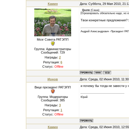
Камин
Дата: Суббота, 29 Мая 2010, 21:
Quote
(
Саша
)
Отреагировать обязательно надо, но н
Твои конкретные предложения? 
Андрей Александрович -Президент РА
Мозг Совета РАТЭПП
Группа: Администраторы
Сообщений:
729
Награды:
2
Репутация:
6
Статус:
Offline
Ионов
Дата: Среда, 02 Июня 2010, 11:3
и почему бы тогда не завести у
Вице президент РАТЭПП
Группа: Модераторы
Юрий
Сообщений:
385
Награды:
3
Репутация:
1
Статус:
Offline
Камин
Дата: Среда, 02 Июня 2010, 12:5