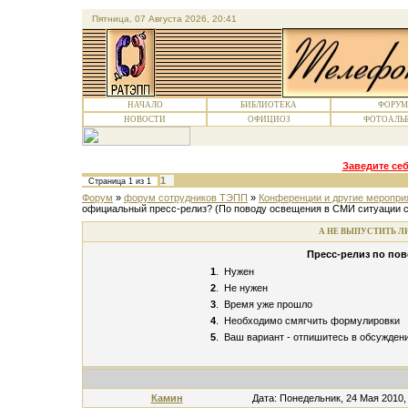
Пятница, 07 Августа 2026, 20:41
НАЧАЛО
БИБЛИОТЕКА
ФОРУМ
НОВОСТИ
ОФИЦИОЗ
ФОТОАЛЬ
Заведите себ
1
Страница
1
из
1
Форум
»
форум сотрудников ТЭПП
»
Конференции и другие меропр
официальный пресс-релиз?
(По поводу освещения в СМИ ситуации с
А НЕ ВЫПУСТИТЬ Л
Пресс-релиз по по
1
.
Нужен
2
.
Не нужен
3
.
Время уже прошло
4
.
Необходимо смягчить формулировки
5
.
Ваш вариант - отпишитесь в обсужден
Камин
Дата: Понедельник, 24 Мая 2010,