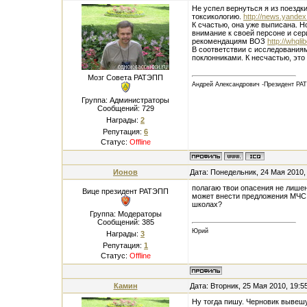
Не успел вернуться я из поездк
токсикологию.
http://news.yande
К счастью, она уже выписана. Н
внимание к своей персоне и сер
рекомендациям ВОЗ
http://whq
В соответствии с исследования
поклонниками. К несчастью, это
Мозг Совета РАТЭПП
Андрей Александрович -Президент РА
Группа: Администраторы
Сообщений:
729
Награды:
2
Репутация:
6
Статус:
Offline
Ионов
Дата: Понедельник, 24 Мая 2010,
полагаю твои опасения не лише
Вице президент РАТЭПП
может внести предложения МЧС 
школах?
Группа: Модераторы
Сообщений:
385
Юрий
Награды:
3
Репутация:
1
Статус:
Offline
Камин
Дата: Вторник, 25 Мая 2010, 19:
Ну тогда пишу. Черновик вывешу