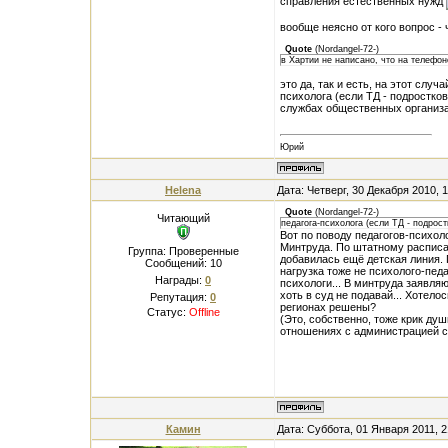
справления естественных нужд
вообще неясно от кого вопрос -
Quote
(
Nordangel-72-
)
в Хартии не написано, что на телефо
это да, так и есть, на этот случ
психолога (если ТД - подростко
службах общественных организ
Юрий
Helena
Дата: Четверг, 30 Декабря 2010, 
Quote
(
Nordangel-72-
)
Читающий
педагога-психолога (если ТД - подрост
Вот по поводу педагогов-психоло
Минтруда. По штатному расписа
Группа: Проверенные
добавилась ещё детская линия. П
Сообщений:
10
нагрузка тоже не психолого-педа
Награды:
0
психологи... В минтруда заявляю
хоть в суд не подавай... Хотело
Репутация:
0
регионах решены?
Статус:
Offline
(Это, собственно, тоже крик душ
отношениях с администрацией с
Камин
Дата: Суббота, 01 Января 2011, 