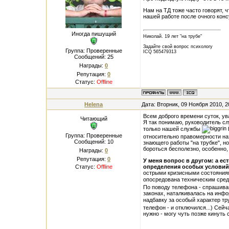
Нам на ТД тоже часто говорят, ч
нашей работе после очного консу
Иногда пишущий
Николай. 19 лет "на трубе"
Задайте свой вопрос психологу
Группа: Проверенные
ICQ 565479313
Сообщений:
25
Награды:
0
Репутация:
0
Статус:
Offline
Helena
Дата: Вторник, 09 Ноября 2010, 
Всем доброго времени суток, у
Читающий
Я так понимаю, руководитель с
только нашей службы
Группа: Проверенные
относительно правомерности наз
Сообщений:
10
знающего работы "на трубке", н
бороться бесполезно, особенно,
Награды:
0
Репутация:
0
У меня вопрос в другом: а ес
Статус:
Offline
определения особых условий
острыми кризисными состояниям
опосредована техническим сре
По поводу телефона - спрашиваю
законах, наталкивалась на инф
надбавку за особый характер тр
телефон - и отключился...) Сейч
нужно - могу чуть позже кинуть с