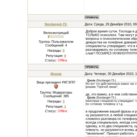
Nordangel-72-
Дата: Среда, 29 Декабря 2010, 0
Доброе время суток. Господа и 
Вялосмотрящий
ТОЛЬКО психологи. Там могут р
вопросы о психологическом обра
Группа: Пользователи
дежурства на телефоне доверия
Сообщений:
4
специалисты утверждают, что в 
разговаривать по сотовому теле
Награды:
0
слов? ПОЗАРЕЗ НУЖНО!!!!!!!!!!!!!!!!
Репутация:
0
Статус:
Offline
Ионов
Дата: Четверг, 30 Декабря 2010, 
Quote
(
Nordangel-72-
)
Вице президент РАТЭПП
Но вот что действительно важно так 
режиме "Горячей линии".
Группа: Модераторы
да, это важно, а в чем собстве
Сообщений:
385
Quote
(
Nordangel-72-
)
Награды:
3
некоторые специалисты утверждают, чт
по сотовому телефону и т.д.
Репутация:
1
Статус:
Offline
в продолжение вашей фразы и раз
ну разумеется, в любой специал
сложного разговора по телефону 
всегда специальную, иногда хоч
одному, а по два специалиста, о
плюнуть. но разумеется всему 
"звонильню". Пришел работать -