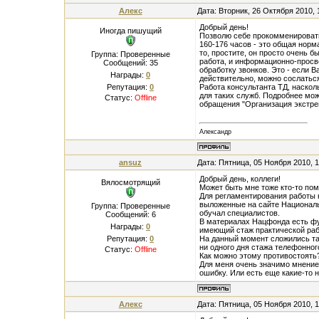
Алекс
Дата: Вторник, 26 Октября 2010,
Добрый день!
Иногда пишущий
Позволю себе прокомменироват
160-176 часов - это общая норм
то, простите, он просто очень 
Группа: Проверенные
работа, и информационно-просвет
Сообщений:
35
обработку звонков. Это - если В
Награды:
0
действительно, можно сослаться
Репутация:
0
Работа консультанта ТД, наскол
для таких служб. Подробнее мо
Статус:
Offline
обращения "Организация экстре
Александр
ansuz
Дата: Пятница, 05 Ноября 2010, 
Добрый день, коллеги!
Вялосмотрящий
Может быть мне тоже кто-то пом
Для регламентирования работы 
выложенные на сайте Националь
Группа: Проверенные
обучал специалистов.
Сообщений:
6
В материалах Нацфонда есть фун
Награды:
0
имеющий стаж практической рабо
Репутация:
0
На данный момент сложились та
ни одного дня стажа телефонног
Статус:
Offline
Как можно этому противостоять?
Для меня очень значимо мнение 
ошибку. Или есть еще какие-то
Алекс
Дата: Пятница, 05 Ноября 2010, 