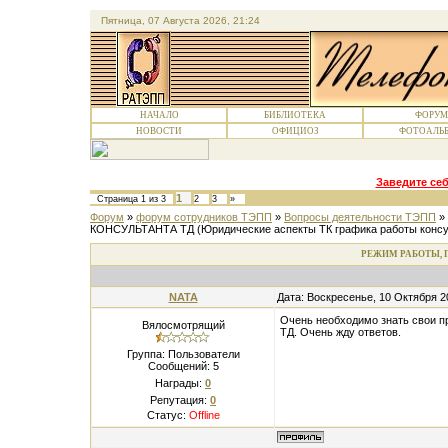
Пятница, 07 Августа 2026, 21:24
НАЧАЛО
БИБЛИОТЕКА
ФОРУМ
НОВОСТИ
ОФИЦИОЗ
ФОТОАЛЬ
Заведите себ
1
Страница
1
из
3
2
3
»
Форум
»
форум сотрудников ТЭПП
»
Вопросы деятельности ТЭПП
»
КОНСУЛЬТАНТА ТД
(Юридические аспекты ТК графика работы консу
РЕЖИМ РАБОТЫ, 
NATA
Дата: Воскресенье, 10 Октября 2
Очень необходимо знать свои п
Вялосмотрящий
ТД. Очень жду ответов.
Группа: Пользователи
Сообщений:
5
Награды:
0
Репутация:
0
Статус:
Offline