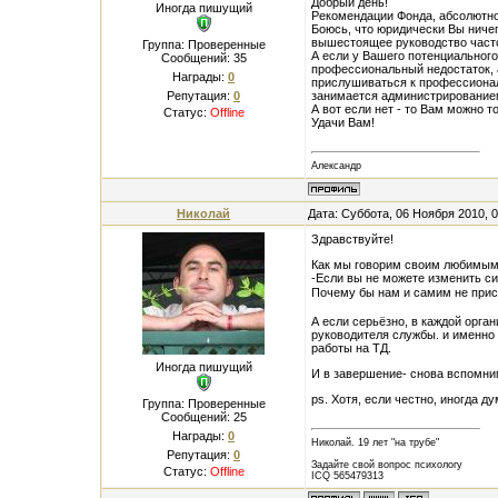
Добрый день!
Иногда пишущий
Рекомендации Фонда, абсолютно
Боюсь, что юридически Вы ничег
вышестоящее руководство часто
Группа: Проверенные
А если у Вашего потенциального
Сообщений:
35
профессиональный недостаток, а
Награды:
0
прислушиваться к профессионал
Репутация:
0
занимается администрирование
А вот если нет - то Вам можно т
Статус:
Offline
Удачи Вам!
Александр
Николай
Дата: Суббота, 06 Ноября 2010, 
Здравствуйте!
Как мы говорим своим любимым
-Если вы не можете изменить си
Почему бы нам и самим не при
А если серьёзно, в каждой орга
руководителя службы. и именно
работы на ТД.
Иногда пишущий
И в завершение- снова вспомни
ps. Хотя, если честно, иногда 
Группа: Проверенные
Сообщений:
25
Награды:
0
Николай. 19 лет "на трубе"
Репутация:
0
Задайте свой вопрос психологу
Статус:
Offline
ICQ 565479313