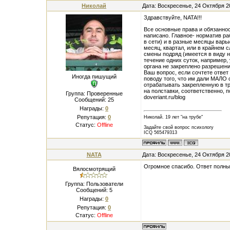
Николай
Дата: Воскресенье, 24 Октября 2
Здравствуйте, NATA!!!
Все основные права и обязанно
написано. Главное- норматив р
в сети) и в разные месяцы варьи
месяц, квартал, или в крайнем 
смены подряд (имеется в виду н
течение одних суток, например,
органа не закреплено разрешени
Ваш вопрос, если сочтете отве
Иногда пишущий
поводу того, что им дали МАЛО 
отрабатывать закрепленную в тр
на полставки, соответственно, п
Группа: Проверенные
doveriant.ru/blog
Сообщений:
25
Награды:
0
Репутация:
0
Николай. 19 лет "на трубе"
Статус:
Offline
Задайте свой вопрос психологу
ICQ 565479313
NATA
Дата: Воскресенье, 24 Октября 2
Огромное спасибо. Ответ полны
Вялосмотрящий
Группа: Пользователи
Сообщений:
5
Награды:
0
Репутация:
0
Статус:
Offline