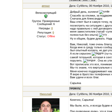
ansuz
Дата: Суббота, 06 Ноября 2010, 
Добрый день, коллеги!
Вялосмотрящий
Спасибо за отклики, за поддерж
Сначала для Александра:
Группа: Проверенные
Ваш ответ был в самую точку, п
Сообщений:
6
посмотреть на ситуацию с другог
Награды:
0
надо правильно с ней договорит
меня заместителем (читай -супер
Репутация:
0
полностью без опыта)
.
Статус:
Offline
Ну в общем, будем думать. Наде
Вам, Николай, тоже очень благо
Когда мне в среду только сообщ
был опытный коллега, не дал уп
А если серьезно
(гы-гы
самой тетенькой, которая в сен
порулить.
. Она их утв
Вот прописала это все, понимаю
Мы-то знаем, что виртуальные 
Меня конечно поддерживают наш
Я верю в братство телефонных к
Вам удачи и всех благ.
Сарьяна
Николай
Дата: Суббота, 06 Ноября 2010, 
Конечно, Сарьяна!
Мы были, есть, и всегда будем ес
Про подводную лодку- это в точк