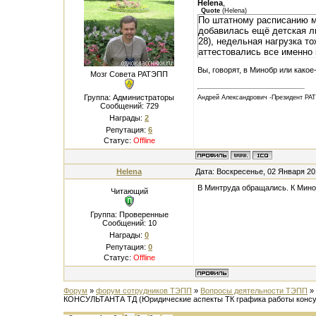
Helena
,
Quote
(
Helena
)
По штатному расписанию м
добавилась ещё детская лин
28), недельная нагрузка то
аттестовались все именно 
Вы, говорят, в Минобр или како
Мозг Совета РАТЭПП
Группа: Администраторы
Андрей Александрович -Президент РА
Сообщений:
729
Награды:
2
Репутация:
6
Статус:
Offline
Helena
Дата: Воскресенье, 02 Января 20
В Минтруда обращались. К Мино
Читающий
Группа: Проверенные
Сообщений:
10
Награды:
0
Репутация:
0
Статус:
Offline
Форум
»
форум сотрудников ТЭПП
»
Вопросы деятельности ТЭПП
»
КОНСУЛЬТАНТА ТД
(Юридические аспекты ТК графика работы консу